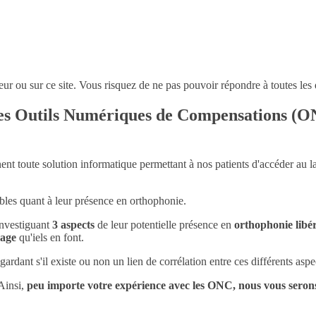
eur ou sur ce site. Vous risquez de ne pas pouvoir répondre à toutes les 
des Outils Numériques de Compensations (ON
nent toute solution informatique permettant à nos patients d'accéder au la
bles quant à leur présence en orthophonie.
 investiguant
3 aspects
de leur potentielle présence en
orthophonie libé
sage
qu'iels en font.
rdant s'il existe ou non un lien de corrélation entre ces différents aspe
 Ainsi,
peu importe votre expérience avec les ONC, nous vous serons